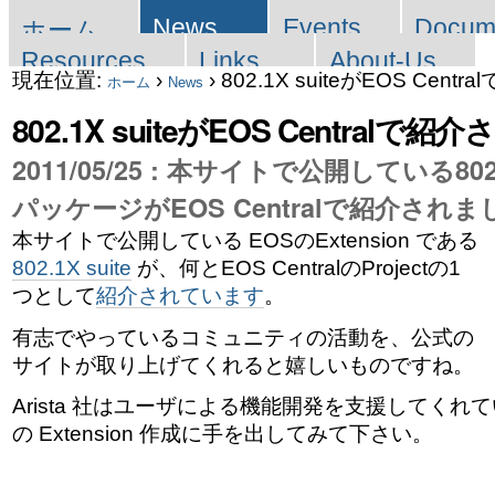
セ
コ
News
Events
Docum
ホーム
ン
ク
Resources
Links
About-Us
現在位置:
›
›
802.1X suiteがEOS Cen
ホーム
News
テ
シ
802.1X suiteがEOS Centralで
ン
ョ
2011/05/25 : 本サイトで公開している802.1X
ツ
ン
パッケージがEOS Centralで紹介されま
に
本サイトで公開している EOSのExtension である
802.1X suite
が、何とEOS CentralのProjectの1
飛
つとして
紹介されています
。
ぶ
有志でやっているコミュニティの活動を、公式の
|
サイトが取り上げてくれると嬉しいものですね。
ナ
Arista 社はユーザによる機能開発を支援してくれ
の Extension 作成に手を出してみて下さい。
ビ