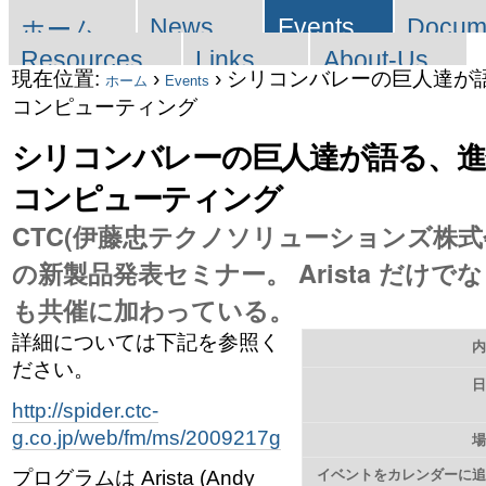
セ
コ
News
Events
Docum
ホーム
ン
ク
Resources
Links
About-Us
現在位置:
›
›
シリコンバレーの巨人達が
ホーム
Events
テ
シ
コンピューティング
ン
シリコンバレーの巨人達が語る、
ョ
ツ
コンピューティング
ン
に
CTC(伊藤忠テクノソリューションズ株式会社
の新製品発表セミナー。 Arista だけでなく C
飛
も共催に加わっている。
ぶ
詳細については下記を参照く
|
ださい。
ナ
http://spider.ctc-
g.co.jp/web/fm/ms/2009217g
ビ
イベントをカレンダーに
プログラムは Arista (Andy